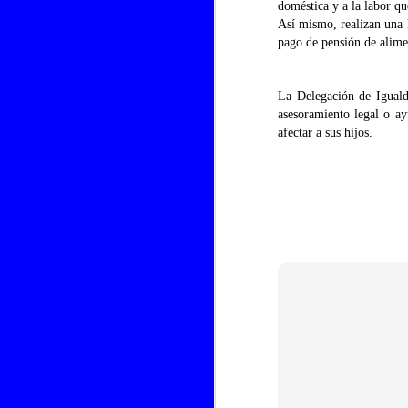
doméstica y a la labor qu
ANDALUCIA, y a los que sin ser
Así mismo, realizan una 
andaluces os sentis como tal, os
pago de pensión de alimen
deseamos igualmente feliz día de
El
ANDALUCIA, por que hoy es un
de
día para disfrutar junto a los
ig
La Delegación de Iguald
nuestros de las excelencias de
nuestra tierra.
asesoramiento legal o ay
La
afectar a sus hijos.
en
po
J
tu
Ch
co
a