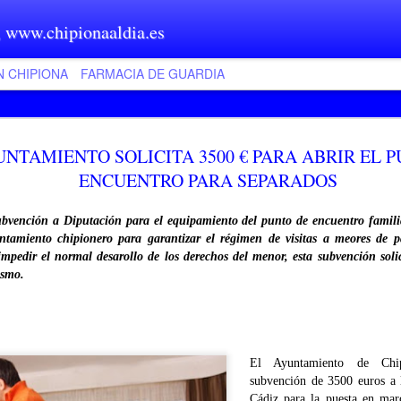
, www.chipionaaldia.es
N CHIPIONA
FARMACIA DE GUARDIA
NUEVO F
JUN
UNTAMIENTO SOLICITA 3500 € PARA ABRIR EL 
7
DE CHIPI
ENCUENTRO PARA SEPARADOS
A partir del próximo
a estar con todos sus lect
ubvención a Diputación para el equipamiento del punto de encuentro famili
dinámico con más secciones
ntamiento chipionero para garantizar el régimen de visitas a meores de p
informado sobre nuestra bell
mpedir el normal desarollo de los derechos del menor, esta subvención soli
de junio, nuevo formato en
ismo.
El Ayuntamiento de Chip
subvención de 3500 euros a 
Cádiz para la puesta en mar