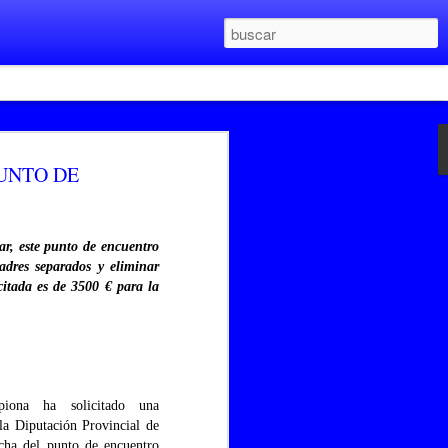
ORMATO DE LA WEB
PUNTO DE
ONAALDIA
 día 15 de junio, Chipiona al día, volverá
ores, con un nuevo formato, más
ar, este punto de encuentro
, todo para que esté totalmente
adres separados y eliminar
a localidad, no lo olvide a partir del 15
citada es de 3500 € para la
 la web www.chipionaaldia.es.
iona ha solicitado una
la Diputación Provincial de
cha del punto de encuentro