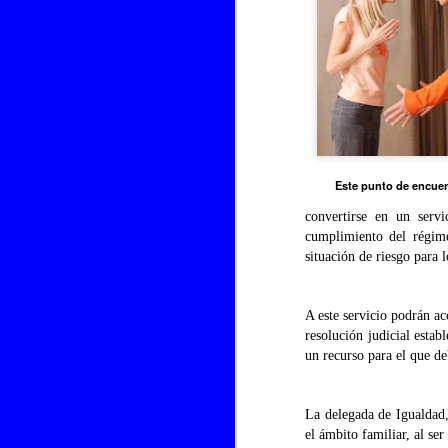
Este punto de encuen
convertirse en un servi
cumplimiento del régime
situación de riesgo para 
Chipiona al día, les desea
FEB
28
feliz DÍA DE
A este servicio podrán ac
ANDALUCIA, a los que
resolución judicial esta
tuvimos la suerte de ser
un recurso para el que de
andalucez/as
A todos los que hemos tenido la
suerte de nacer en esta
La delegada de Igualdad,
maravillosa tierra, UTRERA AL
el ámbito familiar, al ser
DIA, le desea un feliz día de
J