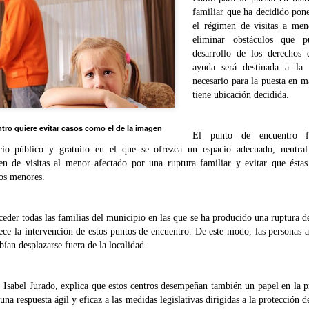
familiar que ha decidido pon
el régimen de visitas a men
eliminar obstáculos que 
desarrollo de los derechos
ayuda será destinada a la 
necesario para la puesta en m
tiene ubicación decidida.
tro quiere evitar casos como el de la imagen
El punto de encuentro fa
cio público y gratuito en el que se ofrezca un espacio adecuado, neutral 
n de visitas al menor afectado por una ruptura familiar y evitar que ésta
los menores.
Veinticuatro agrupaciones
Chipiona presentará el
JAN
JAN
28
e individuales inscritas
28
Museo Rocío Jurado en
ceder todas las familias del municipio en las que se ha producido una ruptura d
para la Cabalgata de
Fitur 2015 dentro de la
blece la intervención de estos puntos de encuentro. De este modo, las personas 
Carnaval de 2015
Ruta del Flamenco de
bían desplazarse fuera de la localidad.
Diputación
La cabalgata de carnaval 2015
contará con veinticuatro
agrupaciones e individuales, ocho
 Isabel Jurado, explica que estos centros desempeñan también un papel en la p
menos que en 2014.
 una respuesta ágil y eficaz a las medidas legislativas dirigidas a la protección d
El alumnado de Chipiona podrá participar en el concurso de
AN