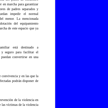
er en marcha para garantizar
ores de padres separados y
puedan impedir el normal
 del menor. La mencionada
dotación del equipamiento
archa de este espacio que ya
miliar está destinado a
y seguro para facilitar el
s puedan convertirse en una
El nuevo campo de fútbol
JAN
28
indoor duplicó el número
e convivencia y en las que la
de usuarios durante 2014
afectadas podrán disponer de
con respecto al año
anterior
El nuevo campo de fútbol indoor
duplicó durante 2014 el número de
revención de la violencia en
usuarios y las horas de uso que
e las víctimas de la violencia
tuvo en 2013. Es el balance que