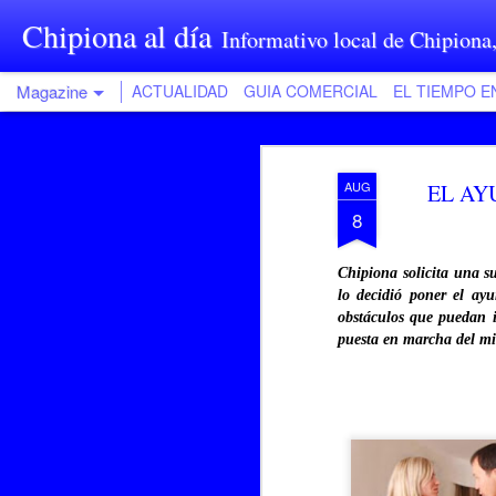
Chipiona al día
Informativo local de Chipiona
Magazine
ACTUALIDAD
GUIA COMERCIAL
EL TIEMPO E
AUG
EL AY
8
Chipiona solicita una s
lo decidió poner el ayu
obstáculos que puedan i
puesta en marcha del m